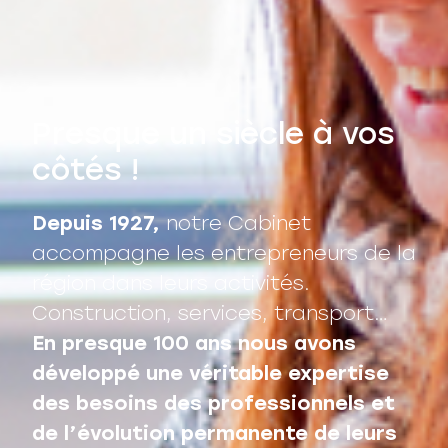
Presque un siècle à vos
côtés !
Depuis 1927,
notre Cabinet
accompagne les entrepreneurs de la
région dans leurs activités.
Construction, services, transport…
En presque 100 ans nous avons
développé une véritable expertise
des besoins des professionnels et
de l’évolution permanente de leurs