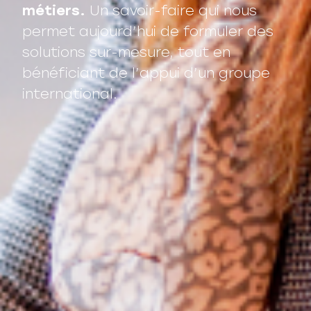
métiers.
Un savoir-faire qui nous
permet aujourd’hui de formuler des
solutions sur-mesure, tout en
bénéficiant de l’appui d’un groupe
international.