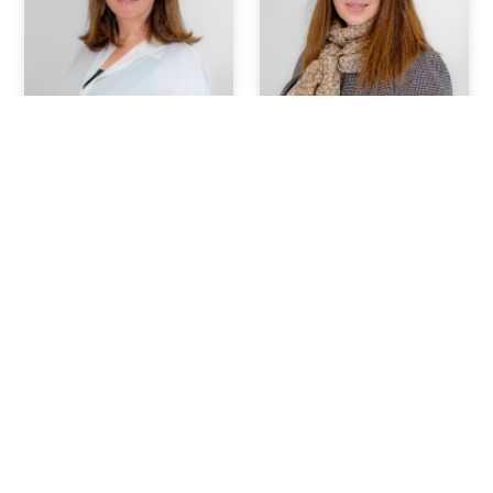
Delphine
Christelle
CRAPET
RODRIGUES
Responsable risques
Chargée de Clientèle
professionnels et
d’entreprises,
Responsable partenariats