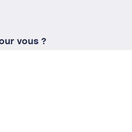
our vous ?
 échange sur vos
engagement pour
olution.