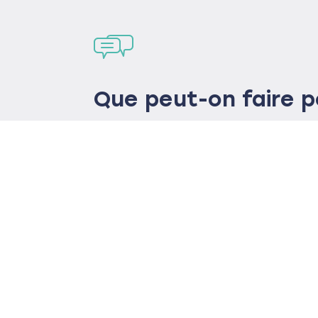
Que peut-on faire p
Une question ? Un devis ? Un
problématiques ?
Contactez nos experts sans 
trouver avec eux la meilleure s
Contactez-nous