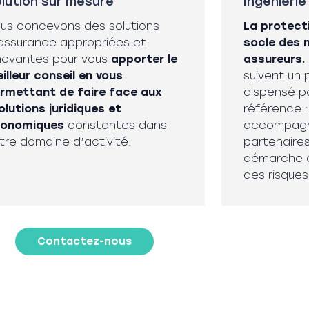
lution sur mesure
Ingénierie
us concevons des solutions
La protecti
assurance appropriées et
socle des 
novantes pour vous
apporter le
assureurs.
illeur conseil en vous
suivent un 
rmettant de faire face aux
dispensé p
olutions juridiques et
référence :
conomiques
constantes dans
accompagno
tre domaine d’activité.
partenaire
démarche c
des risques
Contactez-nous