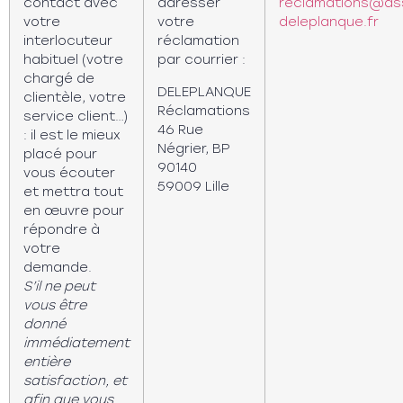
contact avec
adresser
reclamations@as
votre
votre
deleplanque.fr
interlocuteur
réclamation
habituel (votre
par courrier :
chargé de
DELEPLANQUE
clientèle, votre
Réclamations
service client…)
46 Rue
: il est le mieux
Négrier, BP
placé pour
90140
vous écouter
59009 Lille
et mettra tout
en œuvre pour
répondre à
votre
demande.
S’il ne peut
vous être
donné
immédiatement
entière
satisfaction, et
afin que vous