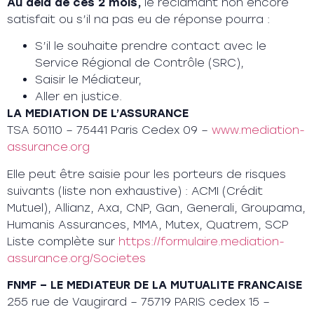
Au delà de ces 2 mois,
le réclamant non encore
satisfait ou s’il na pas eu de réponse pourra :
S’il le souhaite prendre contact avec le
Service Régional de Contrôle (SRC),
Saisir le Médiateur,
Aller en justice.
LA MEDIATION DE L’ASSURANCE
TSA 50110 – 75441 Paris Cedex 09 –
www.mediation-
assurance.org
Elle peut être saisie pour les porteurs de risques
suivants (liste non exhaustive) : ACMI (Crédit
Mutuel), Allianz, Axa, CNP, Gan, Generali, Groupama,
Humanis Assurances, MMA, Mutex, Quatrem, SCP
Liste complète sur
https://formulaire.mediation-
assurance.org/Societes
FNMF – LE MEDIATEUR DE LA MUTUALITE FRANCAISE
255 rue de Vaugirard – 75719 PARIS cedex 15 –